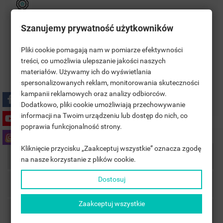
Szanujemy prywatność użytkowników
Polityka bezpieczeństwa
Pliki cookie pomagają nam w pomiarze efektywności
treści, co umożliwia ulepszanie jakości naszych
Zasady dostawy
materiałów. Używamy ich do wyświetlania
((TITLE))
SIGN IN
spersonalizowanych reklam, monitorowania skuteczności
kampanii reklamowych oraz analizy odbiorców.
Zasady zwrotu
MOJE LISTY ŻYCZEŃ
((LABEL))
Dodatkowo, pliki cookie umożliwiają przechowywanie
YOU NEED TO BE LOGGED IN TO SAVE PRODUCTS IN YOUR
informacji na Twoim urządzeniu lub dostęp do nich, co
WISHLIST.
poprawia funkcjonalność strony.
add_circle_outline
UTWÓRZ NOWĄ LISTĘ
Kliknięcie przycisku „Zaakceptuj wszystkie” oznacza zgodę
((CANCELTEXT))
((LOGINTEXT))
Description
na nasze korzystanie z plików cookie.
((CANCELTEXT))
((CREATETEXT))
Dostosuj
Product Details
Zaakceptuj wszystkie
Accessories