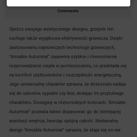
Comments
Oprócz swojego estetycznego designu, grzejnik ten
cechuje także wyjątkowa efektywność grzewcza. Dzięki
zastosowaniu najnowszych technologii grzewczych,
"Amiable Autumnal" zapewnia szybkie i równomierne
rozprowadzanie ciepła w pomieszczeniu, co przekłada się
na komfort użytkowników i oszczędność energetyczną.
Jego uniwersalny charakter sprawia, że doskonale nadaje
się do salonów, sypialni czy biur, dodając im przytulnego
charakteru. Dostępny w różnorodnych kolorach, "Amiable
Autumnal" pozwala łatwo dopasować go do istniejącej
aranżacji wnętrza, tworząc spójną całość. Niebanalny
design "Amiable Autumnal" sprawia, że staje się on nie