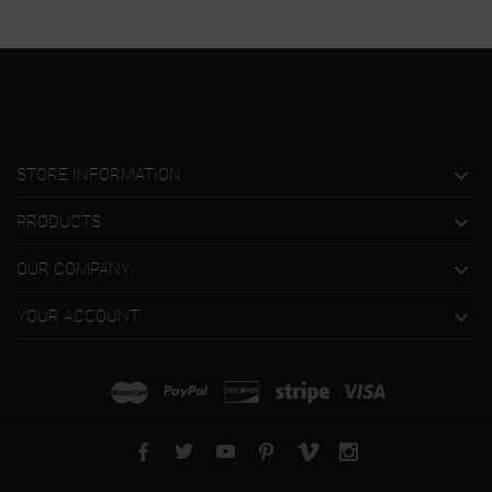

STORE INFORMATION

PRODUCTS

OUR COMPANY

YOUR ACCOUNT