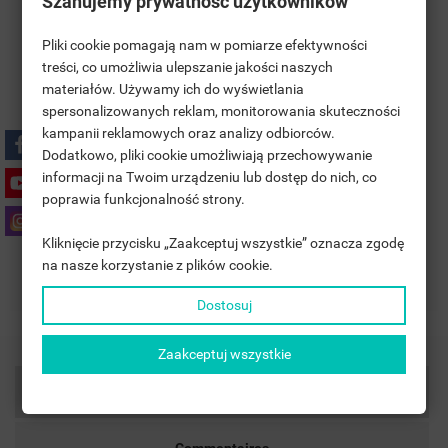
Szanujemy prywatność użytkowników
Pliki cookie pomagają nam w pomiarze efektywności
treści, co umożliwia ulepszanie jakości naszych
materiałów. Używamy ich do wyświetlania
((TITLE))
CONNEXION
spersonalizowanych reklam, monitorowania skuteczności
kampanii reklamowych oraz analizy odbiorców.
MOJE LISTY ŻYCZEŃ
Polityka prywatności
((LABEL))
Dodatkowo, pliki cookie umożliwiają przechowywanie
VOUS DEVEZ ÊTRE CONNECTÉ POUR AJOUTER DES
informacji na Twoim urządzeniu lub dostęp do nich, co
PRODUITS À VOTRE LISTE D'ENVIES.
poprawia funkcjonalność strony.
Zasady dostawy
add_circle_outline
UTWÓRZ NOWĄ LISTĘ
Kliknięcie przycisku „Zaakceptuj wszystkie” oznacza zgodę
((CANCELTEXT))
((LOGINTEXT))
na nasze korzystanie z plików cookie.
((CANCELTEXT))
((CREATETEXT))
Zasady zwrotu
Dostosuj
Zaakceptuj wszystkie
Détails du produit