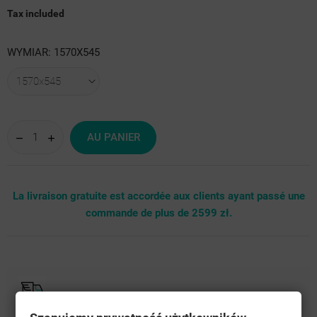
Tax included
WYMIAR: 1570X545
AU PANIER
La livraison gratuite est accordée aux clients ayant passé une
commande de plus de 2599 zł.